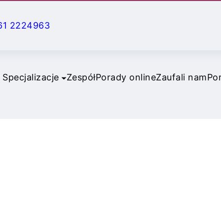
61 2224963
Specjalizacje
Zespół
Porady online
Zaufali nam
Po