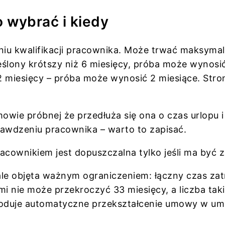
 wybrać i kiedy
u kwalifikacji pracownika. Może trwać maksymalni
ślony krótszy niż 6 miesięcy, próba może wynosi
12 miesięcy – próba może wynosić 2 miesiące. St
ie próbnej że przedłuża się ona o czas urlopu i 
rawdzeniu pracownika – warto to zapisać.
wnikiem jest dopuszczalna tylko jeśli ma być za
ale objęta ważnym ograniczeniem: łączny czas za
 nie może przekroczyć 33 miesięcy, a liczba ta
woduje automatyczne przekształcenie umowy w umo