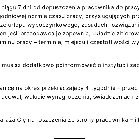
 ciągu 7 dni od dopuszczenia pracownika do prac
tygodniowej normie czasu pracy, przysługujących 
rze urlopu wypoczynkowego, zasadach rozwiązani
eń jeśli pracodawca je zapewnia, układzie zbior
ulaminu pracy – terminie, miejscu i częstotliwości 
 musisz dodatkowo poinformować o instytucji zab
ranicę na okres przekraczający 4 tygodnie – prz
pracował, walucie wynagrodzenia, świadczeniach
raża Cię na roszczenia ze strony pracownika – i 