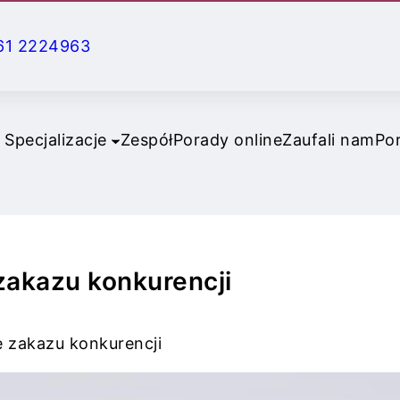
61 2224963
Specjalizacje
Zespół
Porady online
Zaufali nam
Po
zakazu konkurencji
e zakazu konkurencji