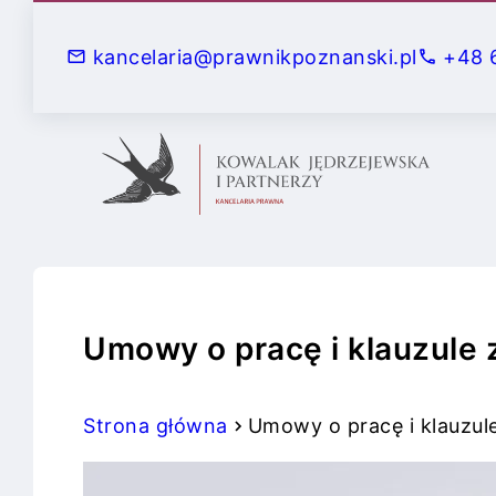
S
k
kancelaria@prawnikpoznanski.pl
+48 
i
p
t
o
c
o
n
t
e
Umowy o pracę i klauzule 
n
t
Strona główna
Umowy o pracę i klauzul