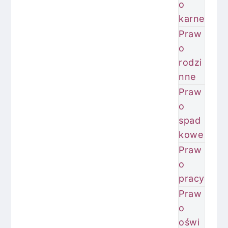
o
karne
Praw
o
rodzi
nne
Praw
o
spad
kowe
Praw
o
pracy
Praw
o
oświ