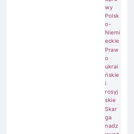
wy
Polsk
o-
Niemi
eckie
Praw
o
ukrai
ńskie
i
rosyj
skie
Skar
ga
nadz