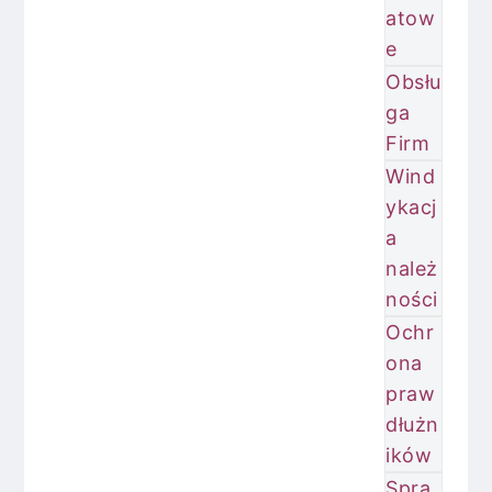
atow
e
Obsłu
ga
Firm
Wind
ykacj
a
należ
ności
Ochr
ona
praw
dłużn
ików
Spra