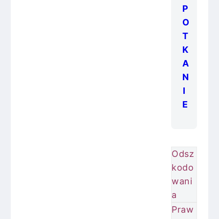
P
O
T
K
A
N
I
E
Odsz
kodo
wani
a
Praw