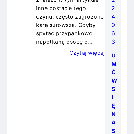
inne postacie tego
2
czynu, często zagrożone
4
karą surowszą. Gdyby
9
spytać przypadkowo
6
napotkaną osobę o…
3
Czytaj więcej
U
M
Ó
W
S
I
Ę
N
A
S