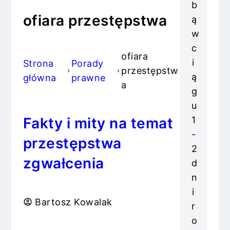
b
ofiara przestępstwa
ą
w
c
ofiara
i
Strona
Porady
przestępstw
ą
główna
prawne
a
g
u
1
Fakty i mity na temat
-
przestępstwa
2
zgwałcenia
d
n
i
Bartosz Kowalak
r
o