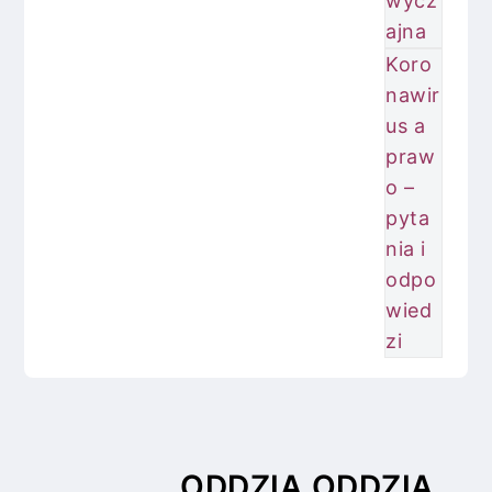
wycz
ajna
Koro
nawir
us a
praw
o –
pyta
nia i
odpo
wied
zi
ODDZIA
ODDZIA