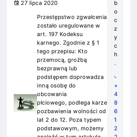
27 lipca 2020
b
o
Przestępstwo zgwałcenia
c
zostało uregulowane w
z
art. 197 Kodeksu
y
karnego. Zgodnie z § 1
c
tego przepisu: Kto
h
przemocą, groźbą
.
bezprawną lub
podstępem doprowadza
inną osobę do
+
obcowania
4
płciowego, podlega karze
8
pozbawienia wolności od
6
lat 2 do 12. Poza typem
1
podstawowym, możemy
2
znaleźć w tym artykule
2