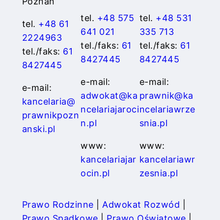
Poznań
tel.
+48 575
tel.
+48 531
tel.
+48 61
641 021
335 713
2224963
tel./faks:
61
tel./faks:
61
tel./faks:
61
8427445
8427445
8427445
e-mail:
e-mail:
e-mail:
adwokat@ka
prawnik@ka
kancelaria@
ncelariajaroci
ncelariawrze
prawnikpozn
n.pl
snia.pl
anski.pl
www:
www:
kancelariajar
kancelariawr
ocin.pl
zesnia.pl
Prawo Rodzinne
|
Adwokat Rozwód
|
Prawo Spadkowe
|
Prawo Oświatowe
|