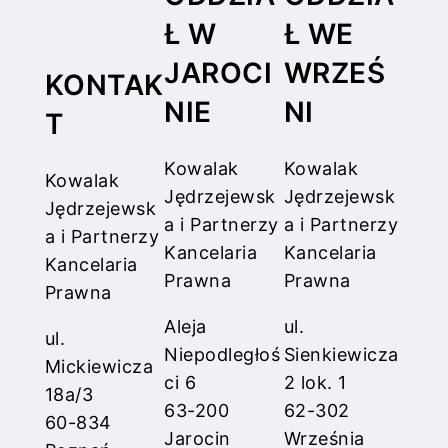
Ł W
Ł WE
JAROCI
WRZEŚ
KONTAK
NIE
NI
T
Kowalak
Kowalak
Kowalak
Jędrzejewsk
Jędrzejewsk
Jędrzejewsk
a i Partnerzy
a i Partnerzy
a i Partnerzy
Kancelaria
Kancelaria
Kancelaria
Prawna
Prawna
Prawna
Aleja
ul.
ul.
Niepodległoś
Sienkiewicza
Mickiewicza
ci 6
2 lok. 1
18a/3
63-200
62-302
60-834
Jarocin
Września