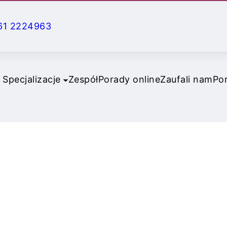
61 2224963
Specjalizacje
Zespół
Porady online
Zaufali nam
Po