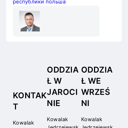
республики польша
ODDZIA
ODDZIA
Ł W
Ł WE
JAROCI
WRZEŚ
KONTAK
NIE
NI
T
Kowalak
Kowalak
Kowalak
Jędrzejewsk
Jędrzejewsk