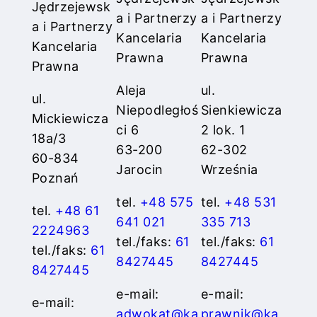
Jędrzejewsk
a i Partnerzy
a i Partnerzy
a i Partnerzy
Kancelaria
Kancelaria
Kancelaria
Prawna
Prawna
Prawna
Aleja
ul.
ul.
Niepodległoś
Sienkiewicza
Mickiewicza
ci 6
2 lok. 1
18a/3
63-200
62-302
60-834
Jarocin
Września
Poznań
tel.
+48 575
tel.
+48 531
tel.
+48 61
641 021
335 713
2224963
tel./faks:
61
tel./faks:
61
tel./faks:
61
8427445
8427445
8427445
e-mail:
e-mail:
e-mail:
adwokat@ka
prawnik@ka