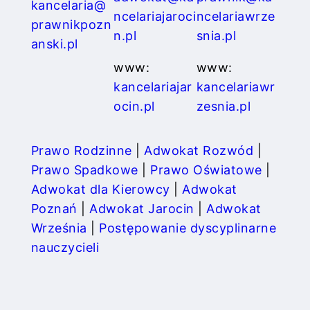
kancelaria@
ncelariajaroci
ncelariawrze
prawnikpozn
n.pl
snia.pl
anski.pl
www:
www:
kancelariajar
kancelariawr
ocin.pl
zesnia.pl
Prawo Rodzinne
|
Adwokat Rozwód
|
Prawo Spadkowe
|
Prawo Oświatowe
|
Adwokat dla Kierowcy
|
Adwokat
Poznań
|
Adwokat Jarocin
|
Adwokat
Września
|
Postępowanie dyscyplinarne
nauczycieli