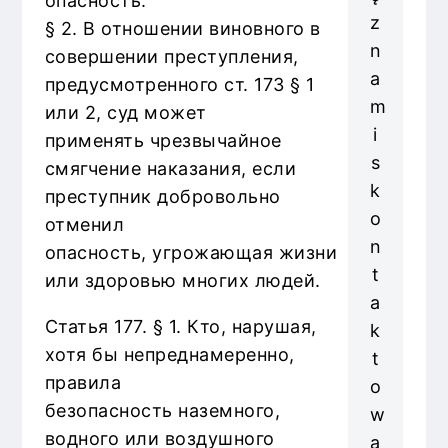
опасность.
z
§ 2. В отношении виновного в
n
совершении преступления,
a
предусмотренного ст. 173 § 1
m
или 2, суд может
i
применять чрезвычайное
s
смягчение наказания, если
k
преступник добровольно
o
отменил
n
опасность, угрожающая жизни
t
или здоровью многих людей.
a
Статья 177. § 1. Кто, нарушая,
k
хотя бы непреднамеренно,
t
правила
o
безопасность наземного,
w
водного или воздушного
a