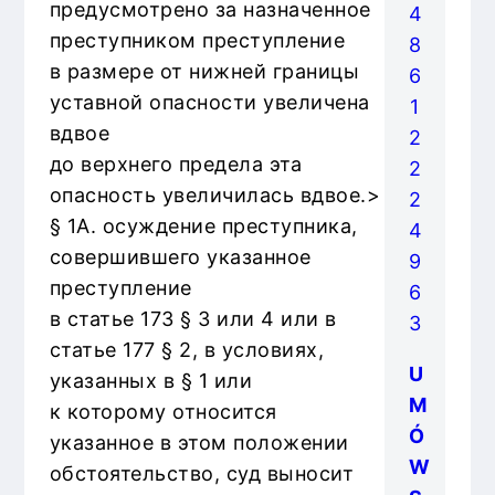
предусмотрено за назначенное
4
преступником преступление
8
в размере от нижней границы
6
уставной опасности увеличена
1
вдвое
2
до верхнего предела эта
2
опасность увеличилась вдвое.>
2
§ 1A. осуждение преступника,
4
совершившего указанное
9
преступление
6
в статье 173 § 3 или 4 или в
3
статье 177 § 2, в условиях,
U
указанных в § 1 или
M
к которому относится
Ó
указанное в этом положении
W
обстоятельство, суд выносит