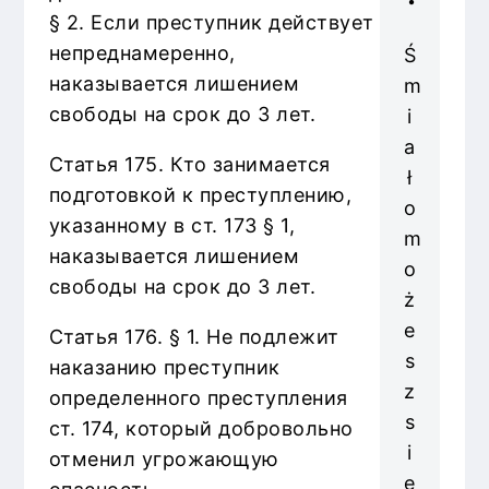
§ 2. Если преступник действует
непреднамеренно,
Ś
наказывается лишением
m
свободы на срок до 3 лет.
i
a
Статья 175. Кто занимается
ł
подготовкой к преступлению,
o
указанному в ст. 173 § 1,
m
наказывается лишением
o
свободы на срок до 3 лет.
ż
e
Статья 176. § 1. Не подлежит
s
наказанию преступник
z
определенного преступления
s
ст. 174, который добровольно
i
отменил угрожающую
ę