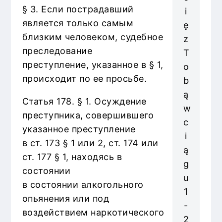
§ 3. Если пострадавший
i
является только самым
ę
близким человеком, судебное
z
преследование
T
преступление, указанное в § 1,
o
происходит по ее просьбе.
b
ą
Статья 178. § 1. Осуждение
w
преступника, совершившего
c
указанное преступление
i
в ст. 173 § 1 или 2, ст. 174 или
ą
ст. 177 § 1, находясь в
g
состоянии
u
в состоянии алкогольного
1
опьянения или под
-
воздействием наркотического
2