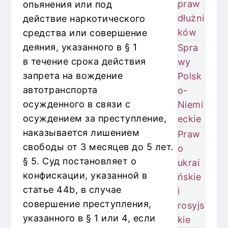
praw
опьянения или под
dłużni
действие наркотического
ków
средства или совершение
деяния, указанного в § 1
Spra
в течение срока действия
wy
запрета на вождение
Polsk
автотранспорта
o-
осужденного в связи с
Niemi
осуждением за преступление,
eckie
наказывается лишением
Praw
свободы от 3 месяцев до 5 лет.
o
§ 5. Суд постановляет о
ukrai
конфискации, указанной в
ńskie
статье 44b, в случае
i
совершение преступления,
rosyjs
указанного в § 1 или 4, если
kie