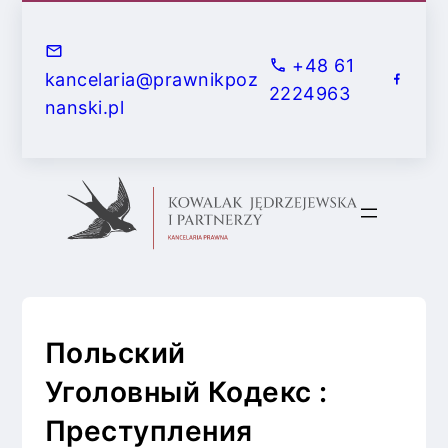
П
е
+48 61
р
kancelaria@prawnikpoz
2224963
е
nanski.pl
й
т
и
к
с
о
д
е
Польский
р
ж
Уголовный Кодекс :
и
Преступления
м