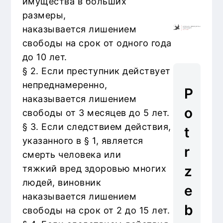
имущества в больших
размеры,
наказывается лишением
свободы на срок от одного года
до 10 лет.
§ 2. Если преступник действует
непреднамеренно,
P
наказывается лишением
o
свободы от 3 месяцев до 5 лет.
§ 3. Если следствием действия,
t
указанного в § 1, является
r
смерть человека или
z
тяжкий вред здоровью многих
людей, виновник
e
наказывается лишением
b
свободы на срок от 2 до 15 лет.