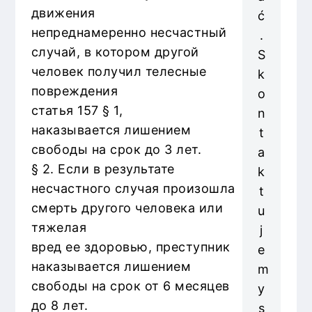
движения
ć
непреднамеренно несчастный
.
случай, в котором другой
S
человек получил телесные
k
повреждения
o
статья 157 § 1,
n
наказывается лишением
t
свободы на срок до 3 лет.
a
§ 2. Если в результате
k
несчастного случая произошла
t
смерть другого человека или
u
тяжелая
j
вред ее здоровью, преступник
e
наказывается лишением
m
свободы на срок от 6 месяцев
y
до 8 лет.
s