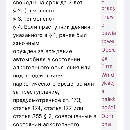
свободы на срок до 3 лет.
pracy
§ 2. (отменено)
Praw
§ 3. (отменено)
o
§ 4. Если преступник деяния,
oświa
указанного в § 1, ранее был
towe
законным
Obsłu
осужден за вождение
ga
автомобиля в состоянии
Firm
алкогольного опьянения или
Wind
под воздействием
ykacj
наркотического средства или
a
за преступление,
należ
предусмотренное ст. 173,
ności
статья 174, статья 177 или
Ochr
статья 355 § 2, совершенные в
ona
состоянии алкогольного