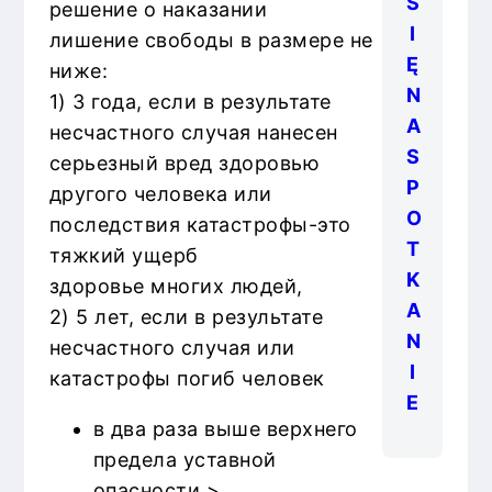
S
решение о наказании
I
лишение свободы в размере не
Ę
ниже:
N
1) 3 года, если в результате
A
несчастного случая нанесен
S
серьезный вред здоровью
P
другого человека или
O
последствия катастрофы-это
T
тяжкий ущерб
K
здоровье многих людей,
A
2) 5 лет, если в результате
N
несчастного случая или
I
катастрофы погиб человек
E
в два раза выше верхнего
предела уставной
опасности.>