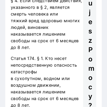
§ 4. Если следствием действия,
u
указанного в § 2, является
j
смерть человека или
e
тяжкий вред здоровью многих
людей, виновник
s
наказывается лишением
z
свободы на срок от 6 месяцев
до 8 лет.
P
o
Статья 174. § 1. Кто несет
непосредственную опасность
m
катастрофы
o
в сухопутном, водном или
воздушном движении,
c
наказывается лишением
y
свободы на срок от 6 месяцев
?
до 8 лет.