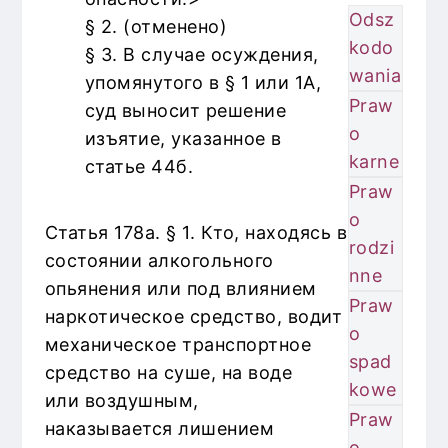
Odsz
§ 2. (отменено)
kodo
§ 3. В случае осуждения,
wania
упомянутого в § 1 или 1A,
Praw
суд выносит решение
o
изъятие, указанное в
karne
статье 44б.
Praw
o
Статья 178а. § 1. Кто, находясь в
rodzi
состоянии алкогольного
nne
опьянения или под влиянием
Praw
наркотическое средство, водит
o
механическое транспортное
spad
средство на суше, на воде
kowe
или воздушным,
Praw
наказывается лишением
o