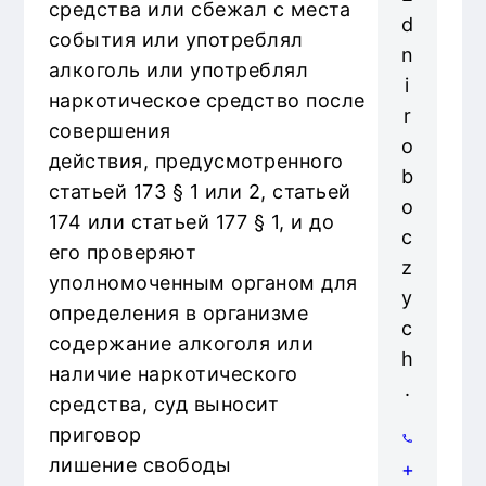
средства или сбежал с места
d
события или употреблял
n
алкоголь или употреблял
i
наркотическое средство после
r
совершения
o
действия, предусмотренного
b
статьей 173 § 1 или 2, статьей
o
174 или статьей 177 § 1, и до
c
его проверяют
z
уполномоченным органом для
y
определения в организме
c
содержание алкоголя или
h
наличие наркотического
.
средства, суд выносит
приговор
лишение свободы
+