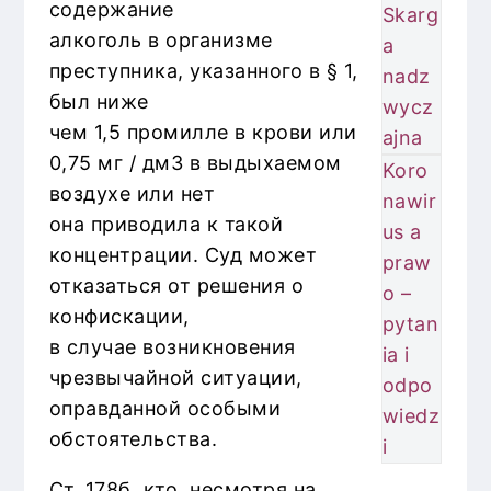
содержание
Skarg
алкоголь в организме
a
преступника, указанного в § 1,
nadz
был ниже
wycz
чем 1,5 промилле в крови или
ajna
0,75 мг / дм3 в выдыхаемом
Koro
воздухе или нет
nawir
она приводила к такой
us a
концентрации. Суд может
praw
отказаться от решения о
o –
конфискации,
pytan
в случае возникновения
ia i
чрезвычайной ситуации,
odpo
оправданной особыми
wiedz
обстоятельства.
i
Ст. 178б. кто, несмотря на