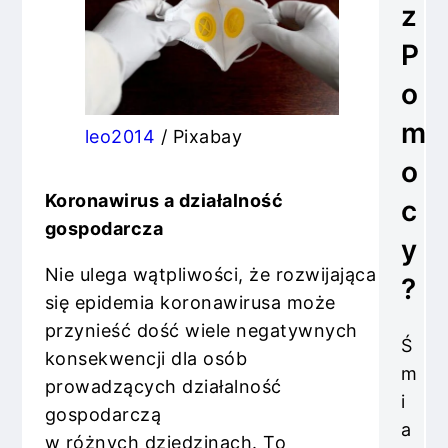
z
P
o
m
leo2014
/ Pixabay
o
Koronawirus a działalność
c
gospodarcza
y
Nie ulega wątpliwości, że rozwijająca
?
się epidemia koronawirusa może
przynieść dość wiele negatywnych
Ś
konsekwencji dla osób
m
prowadzących działalność
i
gospodarczą
a
w różnych dziedzinach. To