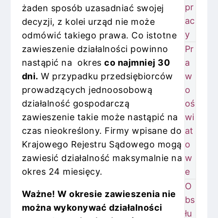
pr
żaden sposób uzasadniać swojej
ac
decyzji, z kolei urząd nie może
y
odmówić takiego prawa. Co istotne
zawieszenie działalności powinno
Pr
nastąpić na okres
co najmniej 30
a
dni.
W przypadku przedsiębiorców
w
prowadzących jednoosobową
o
działalność gospodarczą
oś
zawieszenie takie może nastąpić na
wi
czas nieokreślony. Firmy wpisane do
at
Krajowego Rejestru Sądowego mogą
o
zawiesić działalność maksymalnie na
w
okres 24 miesięcy.
e
O
Ważne! W okresie zawieszenia nie
bs
można wykonywać działalności
łu