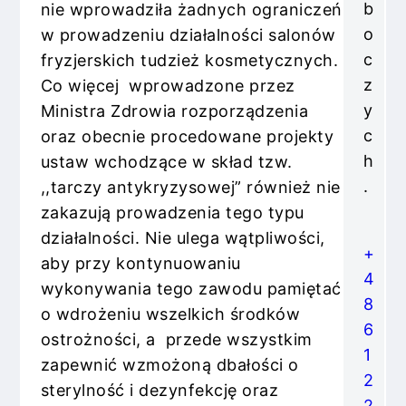
b
nie wprowadziła żadnych ograniczeń
o
w prowadzeniu działalności salonów
c
fryzjerskich tudzież kosmetycznych.
z
Co więcej wprowadzone przez
y
Ministra Zdrowia rozporządzenia
c
oraz obecnie procedowane projekty
h
ustaw wchodzące w skład tzw.
.
,,tarczy antykryzysowej” również nie
zakazują prowadzenia tego typu
działalności. Nie ulega wątpliwości,
+
aby przy kontynuowaniu
4
wykonywania tego zawodu pamiętać
8
o wdrożeniu wszelkich środków
6
ostrożności, a przede wszystkim
1
zapewnić wzmożoną dbałości o
2
sterylność i dezynfekcję oraz
2