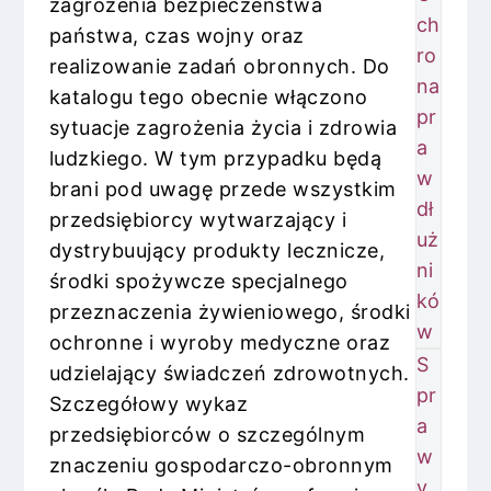
zagrożenia bezpieczeństwa
ch
państwa, czas wojny oraz
ro
realizowanie zadań obronnych. Do
na
katalogu tego obecnie włączono
pr
sytuacje zagrożenia życia i zdrowia
a
ludzkiego. W tym przypadku będą
w
brani pod uwagę przede wszystkim
dł
przedsiębiorcy wytwarzający i
uż
dystrybuujący produkty lecznicze,
ni
środki spożywcze specjalnego
kó
przeznaczenia żywieniowego, środki
w
ochronne i wyroby medyczne oraz
S
udzielający świadczeń zdrowotnych.
pr
Szczegółowy wykaz
a
przedsiębiorców o szczególnym
w
znaczeniu gospodarczo-obronnym
y