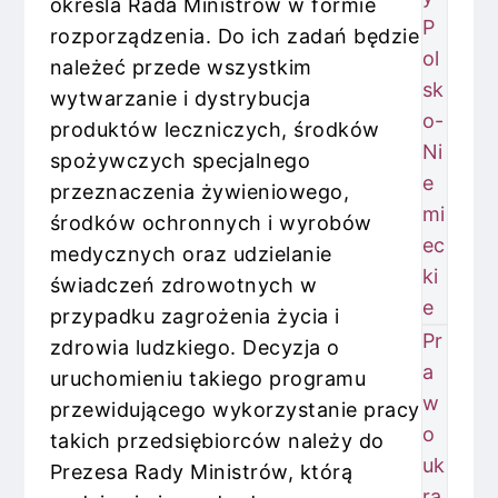
określa Rada Ministrów w formie
P
rozporządzenia. Do ich zadań będzie
ol
należeć przede wszystkim
sk
wytwarzanie i dystrybucja
o-
produktów leczniczych, środków
Ni
spożywczych specjalnego
e
przeznaczenia żywieniowego,
mi
środków ochronnych i wyrobów
ec
medycznych oraz udzielanie
ki
świadczeń zdrowotnych w
e
przypadku zagrożenia życia i
Pr
zdrowia ludzkiego. Decyzja o
a
uruchomieniu takiego programu
w
przewidującego wykorzystanie pracy
o
takich przedsiębiorców należy do
uk
Prezesa Rady Ministrów, którą
ra