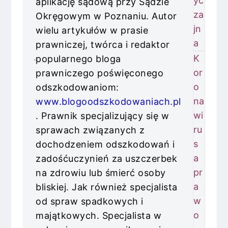
yc
aplikację sądową przy Sądzie
za
Okręgowym w Poznaniu. Autor
jn
wielu artykułów w prasie
a
prawniczej, twórca i redaktor
K
popularnego bloga
or
prawniczego poświęconego
o
odszkodowaniom:
na
www.blogoodszkodowaniach.pl
wi
. Prawnik specjalizujący się w
ru
sprawach związanych z
s
dochodzeniem odszkodowań i
a
zadośćuczynień za uszczerbek
pr
na zdrowiu lub śmierć osoby
a
bliskiej. Jak również specjalista
w
od spraw spadkowych i
o
majątkowych. Specjalista w