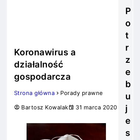
P
o
t
r
Koronawirus a
z
działalność
e
gospodarcza
b
Strona główna
Porady prawne
u
j
Bartosz Kowalak
31 marca 2020
e
s