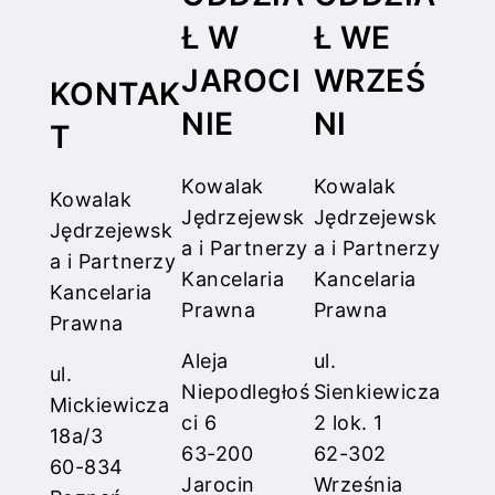
Ł W
Ł WE
JAROCI
WRZEŚ
KONTAK
NIE
NI
T
Kowalak
Kowalak
Kowalak
Jędrzejewsk
Jędrzejewsk
Jędrzejewsk
a i Partnerzy
a i Partnerzy
a i Partnerzy
Kancelaria
Kancelaria
Kancelaria
Prawna
Prawna
Prawna
Aleja
ul.
ul.
Niepodległoś
Sienkiewicza
Mickiewicza
ci 6
2 lok. 1
18a/3
63-200
62-302
60-834
Jarocin
Września