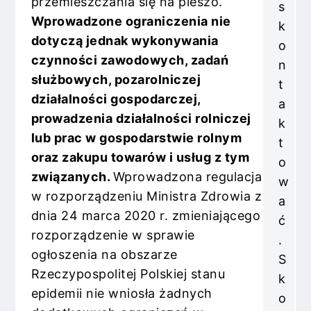
przemieszczania się na pieszo.
s
Wprowadzone ograniczenia nie
k
dotyczą jednak wykonywania
o
czynności zawodowych, zadań
n
służbowych, pozarolniczej
t
działalności gospodarczej,
a
prowadzenia działalności rolniczej
k
lub prac w gospodarstwie rolnym
t
oraz zakupu towarów i usług z tym
o
związanych.
Wprowadzona regulacja
w
w rozporządzeniu Ministra Zdrowia z
a
dnia 24 marca 2020 r. zmieniającego
ć
rozporządzenie w sprawie
.
ogłoszenia na obszarze
S
Rzeczypospolitej Polskiej stanu
k
epidemii nie wniosła żadnych
o