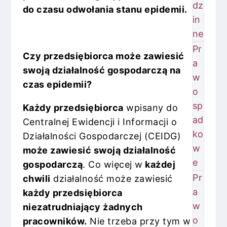
dz
do czasu odwołania stanu epidemii.
in
ne
Pr
Czy przedsiębiorca może zawiesić
a
swoją działalność gospodarczą na
w
czas epidemii?
o
sp
Każdy przedsiębiorca
wpisany do
ad
Centralnej Ewidencji i Informacji o
ko
Działalności Gospodarczej (CEIDG)
w
może zawiesić swoją działalność
e
gospodarczą
. Co więcej w
każdej
Pr
chwili
działalność może zawiesić
a
każdy przedsiębiorca
w
niezatrudniający żadnych
o
pracowników.
Nie trzeba przy tym w