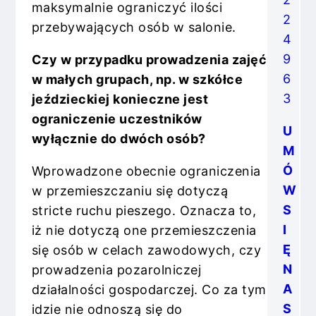
maksymalnie ograniczyć ilości
2
przebywających osób w salonie.
4
9
Czy w przypadku prowadzenia zajęć
6
w małych grupach, np. w szkółce
3
jeździeckiej konieczne jest
ograniczenie uczestników
U
wyłącznie do dwóch osób?
M
Ó
Wprowadzone obecnie ograniczenia
W
w przemieszczaniu się dotyczą
S
stricte ruchu pieszego. Oznacza to,
I
iż nie dotyczą one przemieszczenia
Ę
się osób w celach zawodowych, czy
N
prowadzenia pozarolniczej
A
działalności gospodarczej. Co za tym
S
idzie nie odnoszą się do