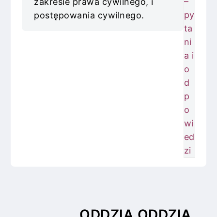
–
zakresie prawa cywilnego, i
py
postępowania cywilnego.
ta
ni
a i
o
d
p
o
wi
ed
zi
ODDZIA
ODDZIA