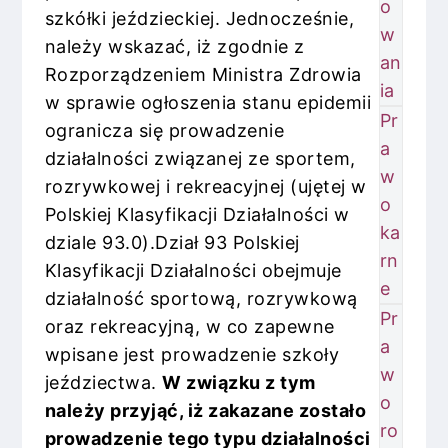
o
szkółki jeździeckiej. Jednocześnie,
w
należy wskazać, iż zgodnie z
an
Rozporządzeniem Ministra Zdrowia
ia
w sprawie ogłoszenia stanu epidemii
Pr
ogranicza się prowadzenie
a
działalności związanej ze sportem,
w
rozrywkowej i rekreacyjnej (ujętej w
o
Polskiej Klasyfikacji Działalności w
ka
dziale 93.0).Dział 93 Polskiej
rn
Klasyfikacji Działalności obejmuje
e
działalność sportową, rozrywkową
Pr
oraz rekreacyjną, w co zapewne
a
wpisane jest prowadzenie szkoły
w
jeździectwa.
W związku z tym
o
należy przyjąć, iż zakazane zostało
ro
prowadzenie tego typu działalności