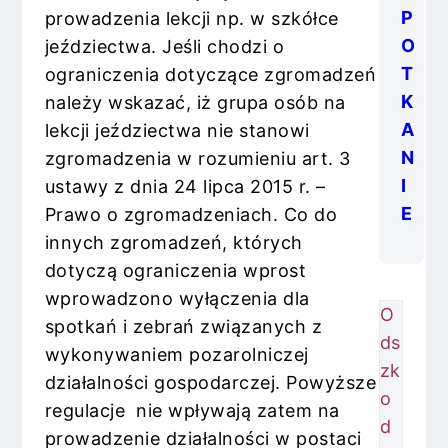
P
prowadzenia lekcji np. w szkółce
O
jeździectwa. Jeśli chodzi o
T
ograniczenia dotyczące zgromadzeń
K
należy wskazać, iż grupa osób na
A
lekcji jeździectwa nie stanowi
N
zgromadzenia w rozumieniu art. 3
I
ustawy z dnia 24 lipca 2015 r. –
E
Prawo o zgromadzeniach.
Co do
innych zgromadzeń, których
dotyczą ograniczenia wprost
wprowadzono wyłączenia dla
O
spotkań i zebrań związanych z
ds
wykonywaniem pozarolniczej
zk
działalności gospodarczej. Powyższe
o
regulacje nie wpływają zatem na
d
prowadzenie działalności w postaci