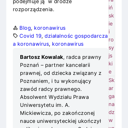
podejmuje ją w drodze
iń
rozporządzenia.
sk
ie
Blog
, 
koronawirus
i
Covid 19
, 
działalnośc gospodarcza
ro
a koronawirus
, 
koronawirus
sy
js
Bartosz Kowalak
, radca prawny
ki
Poznań – partner kancelarii
e
prawnej, od dziecka związany z
Sk
Poznaniem, i tu wykonujący
ar
zawód radcy prawnego.
ga
Absolwent Wydziału Prawa
na
Uniwersytetu im. A.
dz
Mickiewicza, po zakończonej
w
nauce uniwersyteckiej ukończył