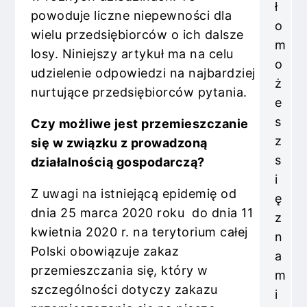
ł
powoduje liczne niepewności dla
o
wielu przedsiębiorców o ich dalsze
m
losy. Niniejszy artykuł ma na celu
o
udzielenie odpowiedzi na najbardziej
ż
nurtujące przedsiębiorców pytania.
e
s
Czy możliwe jest przemieszczanie
z
się w związku z prowadzoną
s
działalnością gospodarczą?
i
Z uwagi na istniejącą epidemię od
ę
dnia 25 marca 2020 roku do dnia 11
z
kwietnia 2020 r. na terytorium całej
n
Polski obowiązuje zakaz
a
przemieszczania się, który w
m
szczególności dotyczy zakazu
i