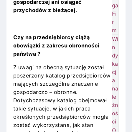
gospodarczej ani osiągać
ga
przychodów z bieżącej.
Fi
r
m
Czy na przedsiębiorcy ciążą
Wi
obowiązki z zakresu obronności
n
państwa ?
dy
ka
Z uwagi na obecną sytuację został
cj
poszerzony katalog przedsiębiorców
a
mających szczególne znaczenie
na
gospodarczo – obronne.
le
Dotychczasowy katalog obejmował
żn
takie sytuacje, w jakich praca
oś
określonych przedsiębiorców mogła
ci
zostać wykorzystana, jak stan
O