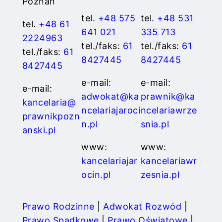
Poznań
tel.
+48 575
tel.
+48 531
tel.
+48 61
641 021
335 713
2224963
tel./faks:
61
tel./faks:
61
tel./faks:
61
8427445
8427445
8427445
e-mail:
e-mail:
e-mail:
adwokat@ka
prawnik@ka
kancelaria@
ncelariajaroci
ncelariawrze
prawnikpozn
n.pl
snia.pl
anski.pl
www:
www:
kancelariajar
kancelariawr
ocin.pl
zesnia.pl
Prawo Rodzinne
|
Adwokat Rozwód
|
Prawo Spadkowe
|
Prawo Oświatowe
|