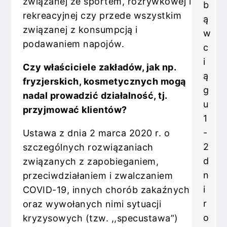
związanej ze sportem, rozrywkowej i
b
rekreacyjnej czy przede wszystkim
ą
związanej z konsumpcją i
w
podawaniem napojów.
c
i
Czy właściciele zakładów, jak np.
ą
fryzjerskich, kosmetycznych mogą
g
nadal prowadzić działalność, tj.
u
przyjmować klientów?
1
-
Ustawa z dnia 2 marca 2020 r. o
2
szczególnych rozwiązaniach
d
związanych z zapobieganiem,
n
przeciwdziałaniem i zwalczaniem
i
COVID-19, innych chorób zakaźnych
r
oraz wywołanych nimi sytuacji
o
kryzysowych (tzw. ,,specustawa”)