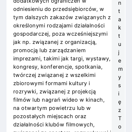
dodatkowych ograniczeń w
n
odniesieniu do przedsiębiorców, w
t
tym dalszych zakazów związanych z
a
określonymi rodzajami działalności
k
gospodarczej, poza wcześniejszymi
t
jak np. związanej z organizacją,
u
promocją lub zarządzaniem
j
imprezami, takimi jak targi, wystawy,
e
kongresy, konferencje, spotkania,
m
twórczej związanej z wszelkimi
y
zbiorowymi formami kultury i
s
rozrywki, związanej z projekcją
i
filmów lub nagrań wideo w kinach,
ę
na otwartym powietrzu lub w
z
pozostałych miejscach oraz
T
działalności klubów filmowych,
o