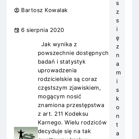
s
Bartosz Kowalak
z
s
i
6 sierpnia 2020
ę
Jak wynika z
z
powszechnie dostępnych
n
badań i statystyk
a
uprowadzenia
m
rodzicielskie są coraz
i
częstszym zjawiskiem,
s
mogącym nosić
k
znamiona przestępstwa
o
z art. 211 Kodeksu
n
Karnego. Wielu rodziców
t
decyduje się na tak
a