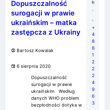
Dopuszczalność
h
.
surogacji w prawie
ukraińskim – matka
+
zastępcza z Ukrainy
4
8
6
Bartosz Kowalak
1
2
6 sierpnia 2020
2
2
Dopuszczalność
4
surogacji w prawie
9
ukraińskim Według
6
danych WHO problem
3
bezpłodności dotyka w