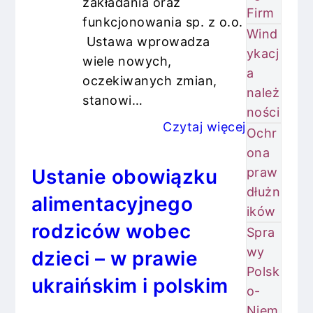
zakładania oraz
Firm
funkcjonowania sp. z o.o.
Wind
Ustawa wprowadza
ykacj
wiele nowych,
a
oczekiwanych zmian,
należ
stanowi…
ności
Czytaj więcej
Ochr
ona
praw
Ustanie obowiązku
dłużn
alimentacyjnego
ików
rodziców wobec
Spra
wy
dzieci – w prawie
Polsk
ukraińskim i polskim
o-
Niem