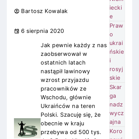
iecki
Bartosz Kowalak
e
Praw
6 sierpnia 2020
o
ukrai
Jak pewnie każdy z nas
ńskie
zaobserwował w
i
ostatnich latach
rosyj
nastąpił lawinowy
skie
wzrost przyjazdu
Skar
pracowników ze
ga
Wschodu, głównie
nadz
Ukraińców na teren
wycz
Polski. Szacuję się, że
ajna
obecnie w kraju
Koro
przebywa od 500 tys.