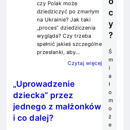
o
czy Polak może
c
dziedziczyć po zmarłym
na Ukrainie? Jak taki
y
„proces” dziedziczenia
?
wygląda? Czy trzeba
spełnić jakieś szczególne
Ś
przesłanki, aby…
m
Czytaj więcej
i
a
„Uprowadzenie
ł
o
dziecka” przez
m
jednego z małżonków
o
i co dalej?
ż
e