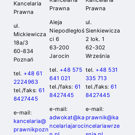
Kancelaria
Prawna
Prawna
Prawna
Aleja
ul.
ul.
Niepodległoś
Sienkiewicza
Mickiewicza
ci 6
2 lok. 1
18a/3
63-200
62-302
60-834
Jarocin
Września
Poznań
tel.
+48 575
tel.
+48 531
tel.
+48 61
641 021
335 713
2224963
tel./faks:
61
tel./faks:
61
tel./faks:
61
8427445
8427445
8427445
e-mail:
e-mail:
e-mail:
adwokat@ka
prawnik@ka
kancelaria@
ncelariajaroci
ncelariawrze
prawnikpozn
n.pl
snia.pl