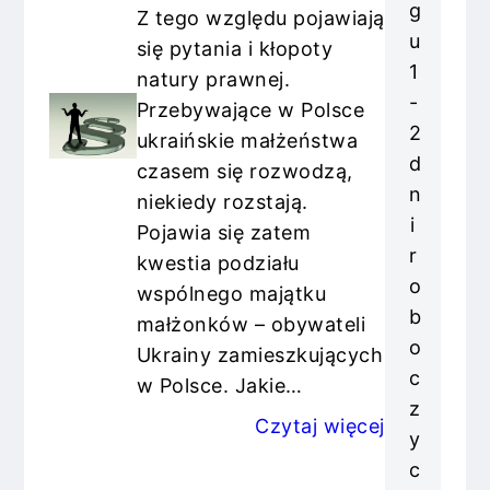
g
Z tego względu pojawiają
u
się pytania i kłopoty
1
natury prawnej.
-
Przebywające w Polsce
2
ukraińskie małżeństwa
d
czasem się rozwodzą,
n
niekiedy rozstają.
i
Pojawia się zatem
r
kwestia podziału
o
wspólnego majątku
b
małżonków – obywateli
o
Ukrainy zamieszkujących
c
w Polsce. Jakie…
z
Czytaj więcej
y
c