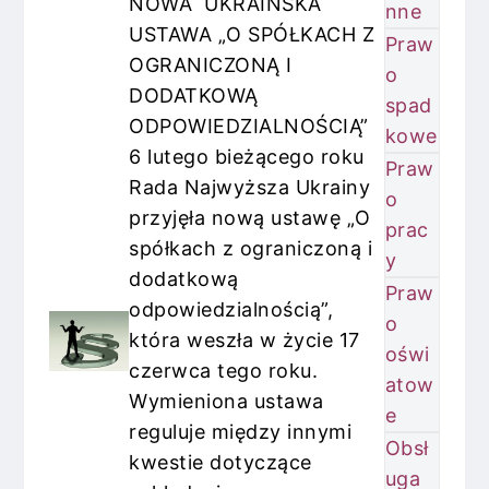
NOWA UKRAIŃSKA
nne
USTAWA „O SPÓŁKACH Z
Praw
OGRANICZONĄ I
o
DODATKOWĄ
spad
ODPOWIEDZIALNOŚCIĄ”
kowe
6 lutego bieżącego roku
Praw
Rada Najwyższa Ukrainy
o
przyjęła nową ustawę „O
prac
spółkach z ograniczoną i
y
dodatkową
Praw
odpowiedzialnością”,
o
która weszła w życie 17
oświ
czerwca tego roku.
atow
Wymieniona ustawa
e
reguluje między innymi
Obsł
kwestie dotyczące
uga