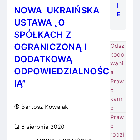
I
NOWA UKRAIŃSKA
E
USTAWA „O
SPÓŁKACH Z
OGRANICZONĄ I
Odsz
kodo
DODATKOWĄ
wani
ODPOWIEDZIALNOŚC
a
Praw
IĄ”
o
karn
Bartosz Kowalak
e
Praw
o
6 sierpnia 2020
rodzi