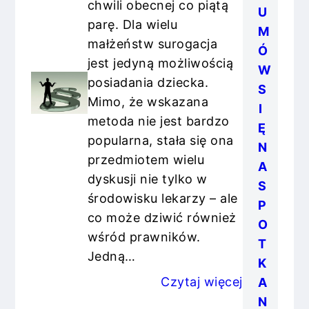
chwili obecnej co piątą
U
parę. Dla wielu
M
małżeństw surogacja
Ó
jest jedyną możliwością
W
posiadania dziecka.
S
Mimo, że wskazana
I
metoda nie jest bardzo
Ę
popularna, stała się ona
N
przedmiotem wielu
A
dyskusji nie tylko w
S
środowisku lekarzy – ale
P
co może dziwić również
O
wśród prawników.
T
Jedną…
K
Czytaj więcej
A
N