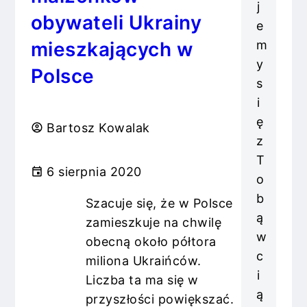
j
obywateli Ukrainy
e
m
mieszkających w
y
Polsce
s
i
ę
Bartosz Kowalak
z
T
6 sierpnia 2020
o
b
Szacuje się, że w Polsce
ą
zamieszkuje na chwilę
w
obecną około półtora
c
miliona Ukraińców.
i
Liczba ta ma się w
ą
przyszłości powiększać.