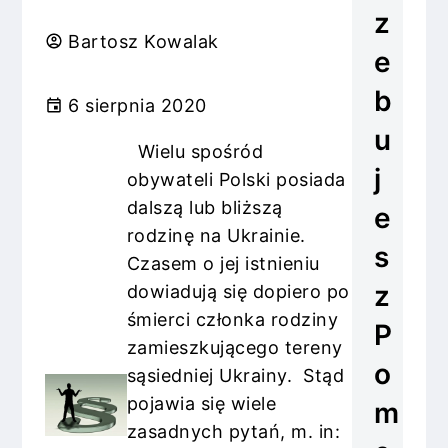
z
Bartosz Kowalak
e
b
6 sierpnia 2020
u
Wielu spośród
j
obywateli Polski posiada
dalszą lub bliższą
e
rodzinę na Ukrainie.
s
Czasem o jej istnieniu
z
dowiadują się dopiero po
śmierci członka rodziny
P
zamieszkującego tereny
o
sąsiedniej Ukrainy. Stąd
pojawia się wiele
m
zasadnych pytań, m. in: