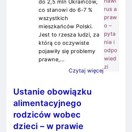
nawi
do 2,5 mln Ukraińców,
rus a
co stanowi do 6-7 %
praw
wszystkich
o –
mieszkańców Polski.
pyta
Jest to rzesza ludzi, za
nia i
którą co oczywiste
odpo
pojawiły się problemy
wied
prawne,…
zi
Czytaj więcej
Ustanie obowiązku
alimentacyjnego
rodziców wobec
dzieci – w prawie