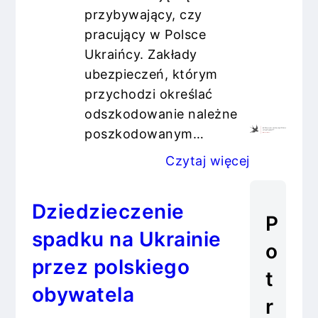
przybywający, czy
pracujący w Polsce
Ukraińcy. Zakłady
ubezpieczeń, którym
przychodzi określać
odszkodowanie należne
poszkodowanym…
Czytaj więcej
Dziedzieczenie
P
spadku na Ukrainie
o
przez polskiego
t
obywatela
r