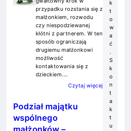
gwałtowny krok w
k
przypadku rozstania się z
t
małżonkiem, rozwodu
o
czy niespodziewanej
w
kłótni z partnerem. W ten
a
sposób ograniczają
ć
drugiemu małżonkowi
.
możliwość
S
kontaktowania się z
k
dzieckiem.…
o
n
Czytaj więcej
t
a
Podział majątku
k
wspólnego
t
u
małżonków –